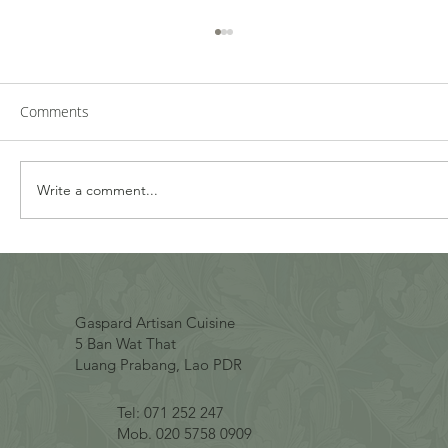
Comments
Rosewood
Write a comment...
Gaspard Artisan Cuisine
5 Ban Wat That
Luang Prabang, Lao PDR
Tel: 071 252 247
Mob. 020 5758 0909